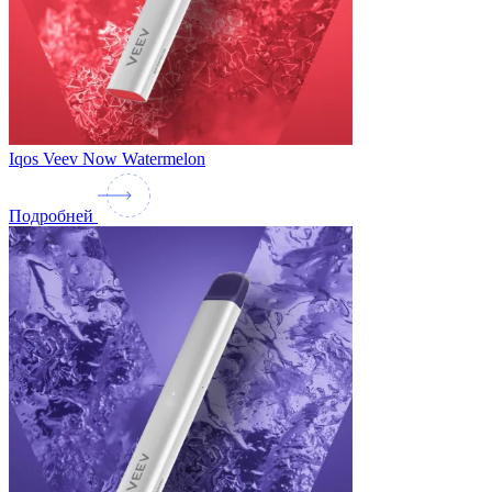
Iqos Veev Now Watermelon
Подробней