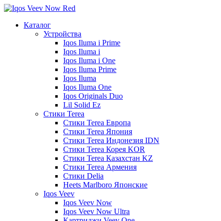
Каталог
Устройства
Iqos Iluma i Prime
Iqos Iluma i
Iqos Iluma i One
Iqos Iluma Prime
Iqos Iluma
Iqos Iluma One
Iqos Originals Duo
Lil Solid Ez
Стики Terea
Cтики Terea Европа
Стики Terea Япония
Стики Terea Индонезия IDN
Стики Terea Корея KOR
Стики Terea Казахстан KZ
Стики Terea Армения
Стики Delia
Heets Marlboro Японские
Iqos Veev
Iqos Veev Now
Iqos Veev Now Ultra
Картриджи Veev One