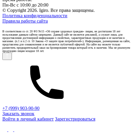
Пн-Вс с 10:00 до 20:00
© Copyright 2026. Igiro. Все права защищены.
Политика конфиденциальности
Правила работы сайта
В соответствии со ст. 20 ФЗ №15 «Об охране здоровья граждан» лицам, не достигшим 18 лет
пользование данным сайтом запрещено. Данный сайт не является рекламой, а служит лишь для
предоставления достоверной информации о свойствах, характеристиках продукции и ее наличии в
магазине. (п.1 и п.2 ст. 10 Закона «О защите прав потребителей»). Информация, размещенная на сайте,
представлена для ознакомления и не является публичной офертой. На сайте вы можете только
разместить предварительный заказ на бронирование товара который есть в наличии. Мы не реализуем
продукцию лицам младше 18 лет.
+7 (999) 903-90-90
Заказать звонок
Войти в личный кабинет
Зарегистрироваться