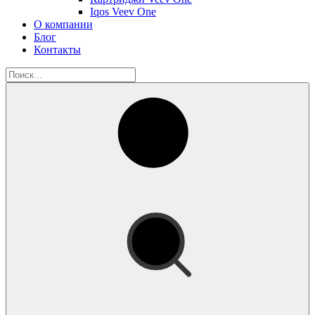
Iqos Veev One
О компании
Блог
Контакты
Искать: