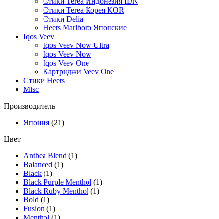
Стики Terea Индонезия IDN
Стики Terea Корея KOR
Стики Delia
Heets Marlboro Японские
Iqos Veev
Iqos Veev Now Ultra
Iqos Veev Now
Iqos Veev One
Картриджи Veev One
Стики Heets
Misc
Производитель
Япония
(21)
Цвет
Anthea Blend
(1)
Balanced
(1)
Black
(1)
Black Purple Menthol
(1)
Black Ruby Menthol
(1)
Bold
(1)
Fusion
(1)
Menthol
(1)