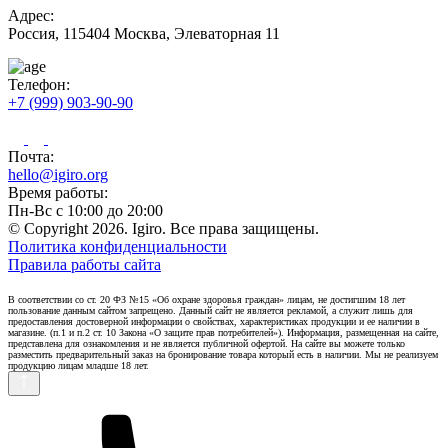
Адрес:
Россия, 115404 Москва, Элеваторная 11
Телефон:
+7 (999) 903-90-90
Почта:
hello@igiro.org
Время работы:
Пн-Вс с 10:00 до 20:00
© Copyright 2026. Igiro. Все права защищены.
Политика конфиденциальности
Правила работы сайта
В соответствии со ст. 20 ФЗ №15 «Об охране здоровья граждан» лицам, не достигшим 18 лет
пользование данным сайтом запрещено. Данный сайт не является рекламой, а служит лишь для
предоставления достоверной информации о свойствах, характеристиках продукции и ее наличии в
магазине. (п.1 и п.2 ст. 10 Закона «О защите прав потребителей»). Информация, размещенная на сайте,
представлена для ознакомления и не является публичной офертой. На сайте вы можете только
разместить предварительный заказ на бронирование товара который есть в наличии. Мы не реализуем
продукцию лицам младше 18 лет.