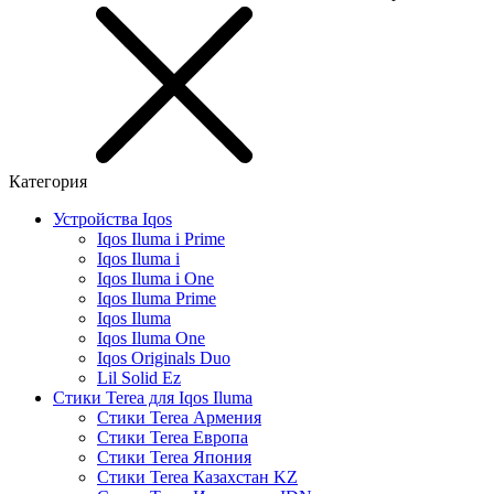
Категория
Устройства Iqos
Iqos Iluma i Prime
Iqos Iluma i
Iqos Iluma i One
Iqos Iluma Prime
Iqos Iluma
Iqos Iluma One
Iqos Originals Duo
Lil Solid Ez
Стики Terea для Iqos Iluma
Стики Terea Армения
Cтики Terea Европа
Стики Terea Япония
Стики Terea Казахстан KZ