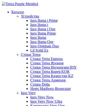
Каталог
Устройства
Iqos Iluma i Prime
Iqos Iluma i
Iqos Iluma i One
Iqos Iluma Prime
Iqos Iluma
Iqos Iluma One
Iqos Originals Duo
Lil Solid Ez
Стики Terea
Cтики Terea Европа
Стики Terea Япония
Стики Terea Индонезия IDN
Стики Terea Корея KOR
Стики Terea Казахстан KZ
Стики Terea Армения
Стики Delia
Heets Marlboro Японские
Iqos Veev
Iqos Veev Now
Iqos Veev Now Ultra
Картриджи Veev One