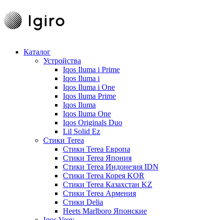
Каталог
Устройства
Iqos Iluma i Prime
Iqos Iluma i
Iqos Iluma i One
Iqos Iluma Prime
Iqos Iluma
Iqos Iluma One
Iqos Originals Duo
Lil Solid Ez
Стики Terea
Cтики Terea Европа
Стики Terea Япония
Стики Terea Индонезия IDN
Стики Terea Корея KOR
Стики Terea Казахстан KZ
Стики Terea Армения
Стики Delia
Heets Marlboro Японские
Iqos Veev