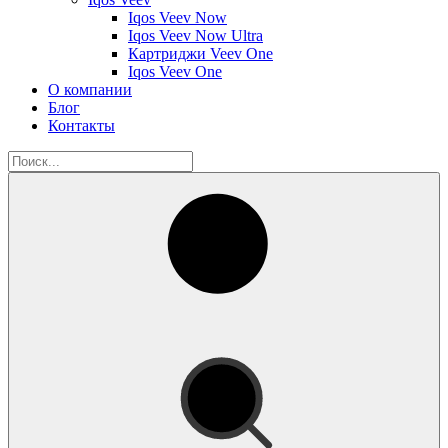
Iqos Veev Now
Iqos Veev Now Ultra
Картриджи Veev One
Iqos Veev One
О компании
Блог
Контакты
Искать: