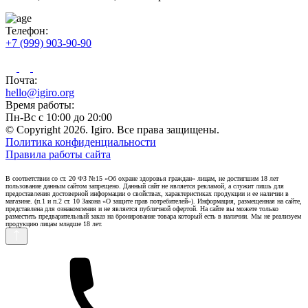
Телефон:
+7 (999) 903-90-90
Почта:
hello@igiro.org
Время работы:
Пн-Вс с 10:00 до 20:00
© Copyright 2026. Igiro. Все права защищены.
Политика конфиденциальности
Правила работы сайта
В соответствии со ст. 20 ФЗ №15 «Об охране здоровья граждан» лицам, не достигшим 18 лет
пользование данным сайтом запрещено. Данный сайт не является рекламой, а служит лишь для
предоставления достоверной информации о свойствах, характеристиках продукции и ее наличии в
магазине. (п.1 и п.2 ст. 10 Закона «О защите прав потребителей»). Информация, размещенная на сайте,
представлена для ознакомления и не является публичной офертой. На сайте вы можете только
разместить предварительный заказ на бронирование товара который есть в наличии. Мы не реализуем
продукцию лицам младше 18 лет.