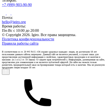
Телефон:
+7 (999) 903-90-90
Почта:
hello@igiro.org
Время работы:
Пн-Вс с 10:00 до 20:00
© Copyright 2026. Igiro. Все права защищены.
Политика конфиденциальности
Правила работы сайта
В соответствии со ст. 20 ФЗ №15 «Об охране здоровья граждан» лицам, не достигшим 18 лет
пользование данным сайтом запрещено. Данный сайт не является рекламой, а служит лишь для
предоставления достоверной информации о свойствах, характеристиках продукции и ее наличии в
магазине. (п.1 и п.2 ст. 10 Закона «О защите прав потребителей»). Информация, размещенная на сайте,
представлена для ознакомления и не является публичной офертой. На сайте вы можете только
разместить предварительный заказ на бронирование товара который есть в наличии. Мы не реализуем
продукцию лицам младше 18 лет.