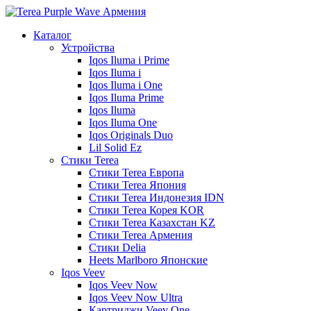
Каталог
Устройства
Iqos Iluma i Prime
Iqos Iluma i
Iqos Iluma i One
Iqos Iluma Prime
Iqos Iluma
Iqos Iluma One
Iqos Originals Duo
Lil Solid Ez
Стики Terea
Cтики Terea Европа
Стики Terea Япония
Стики Terea Индонезия IDN
Стики Terea Корея KOR
Стики Terea Казахстан KZ
Стики Terea Армения
Стики Delia
Heets Marlboro Японские
Iqos Veev
Iqos Veev Now
Iqos Veev Now Ultra
Картриджи Veev One