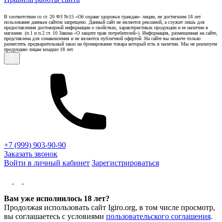
В соответствии со ст. 20 ФЗ №15 «Об охране здоровья граждан» лицам, не достигшим 18 лет
пользование данным сайтом запрещено. Данный сайт не является рекламой, а служит лишь для
предоставления достоверной информации о свойствах, характеристиках продукции и ее наличии в
магазине. (п.1 и п.2 ст. 10 Закона «О защите прав потребителей»). Информация, размещенная на сайте,
представлена для ознакомления и не является публичной офертой. На сайте вы можете только
разместить предварительный заказ на бронирование товара который есть в наличии. Мы не реализуем
продукцию лицам младше 18 лет.
+7 (999) 903-90-90
Заказать звонок
Войти в личный кабинет
Зарегистрироваться
Вам уже исполнилось 18 лет?
Продолжая использовать сайт Igiro.org, в том числе просмотр,
вы соглашаетесь с условиями
пользовательского соглашения
.