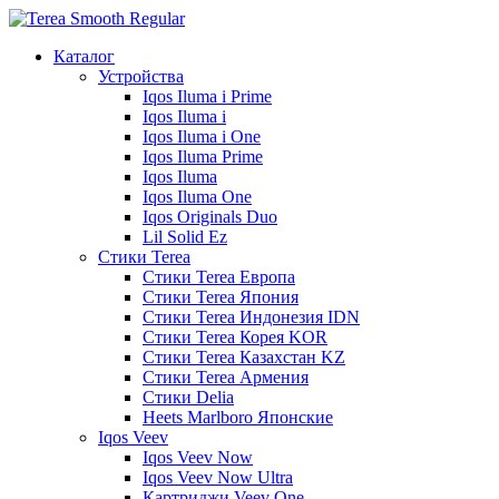
Каталог
Устройства
Iqos Iluma i Prime
Iqos Iluma i
Iqos Iluma i One
Iqos Iluma Prime
Iqos Iluma
Iqos Iluma One
Iqos Originals Duo
Lil Solid Ez
Стики Terea
Cтики Terea Европа
Стики Terea Япония
Стики Terea Индонезия IDN
Стики Terea Корея KOR
Стики Terea Казахстан KZ
Стики Terea Армения
Стики Delia
Heets Marlboro Японские
Iqos Veev
Iqos Veev Now
Iqos Veev Now Ultra
Картриджи Veev One