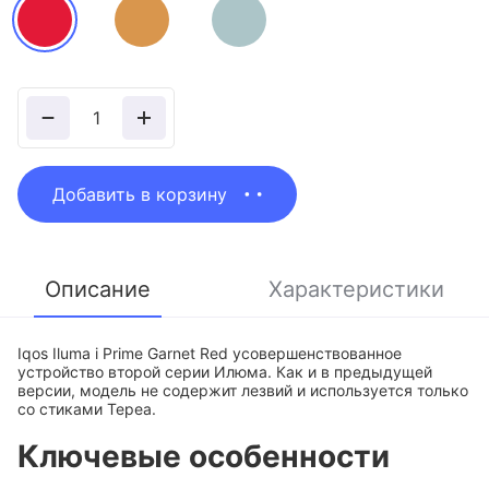
Количество
товара
Iqos
Iluma
Добавить в корзину
i
Prime
Garnet
Описание
Характеристики
Red
Iqos Iluma i Prime Garnet Red усовершенствованное
устройство второй серии Илюма. Как и в предыдущей
версии, модель не содержит лезвий и используется только
со стиками Тереа.
Ключевые особенности