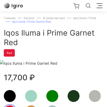
Искать:
Главная
Каталог
Устройства Iqos
Iqos Iluma i Prime
Iqos Iluma i Prime Garnet Red
Iqos Iluma i Prime Garnet
В корзине пока пусто.
Red
Но Вы можете это исправить
Red
Перейти в каталог
17,700
₽