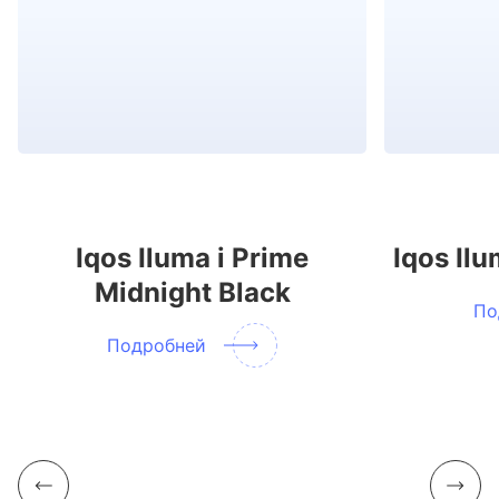
Iqos Iluma i Prime
Iqos Il
Midnight Black
По
Подробней