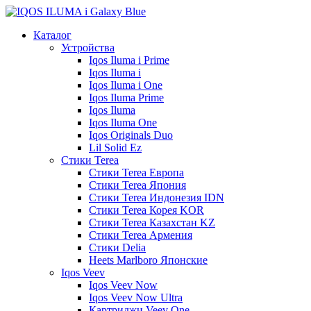
Каталог
Устройства
Iqos Iluma i Prime
Iqos Iluma i
Iqos Iluma i One
Iqos Iluma Prime
Iqos Iluma
Iqos Iluma One
Iqos Originals Duo
Lil Solid Ez
Стики Terea
Cтики Terea Европа
Стики Terea Япония
Стики Terea Индонезия IDN
Стики Terea Корея KOR
Стики Terea Казахстан KZ
Стики Terea Армения
Стики Delia
Heets Marlboro Японские
Iqos Veev
Iqos Veev Now
Iqos Veev Now Ultra
Картриджи Veev One