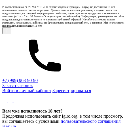
В соответствии со ст. 20 ФЗ №15 «Об охране здоровья граждан» лицам, не достигшим 18 лет
пользование данным сайтом запрещено. Данный сайт не является рекламой, а служит лишь для
предоставления достоверной информации о свойствах, характеристиках продукции и ее наличии в
магазине. (п.1 и п.2 ст. 10 Закона «О защите прав потребителей»). Информация, размещенная на сайте,
представлена для ознакомления и не является публичной офертой. На сайте вы можете только
разместить предварительный заказ на бронирование товара который есть в наличии. Мы не реализуем
продукцию лицам младше 18 лет.
+7 (999) 903-90-90
Заказать звонок
Войти в личный кабинет
Зарегистрироваться
Вам уже исполнилось 18 лет?
Продолжая использовать сайт Igiro.org, в том числе просмотр,
вы соглашаетесь с условиями
пользовательского соглашения
.
Нет
Да