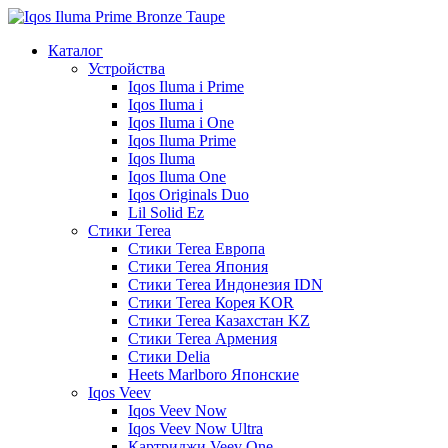
Каталог
Устройства
Iqos Iluma i Prime
Iqos Iluma i
Iqos Iluma i One
Iqos Iluma Prime
Iqos Iluma
Iqos Iluma One
Iqos Originals Duo
Lil Solid Ez
Стики Terea
Cтики Terea Европа
Стики Terea Япония
Стики Terea Индонезия IDN
Стики Terea Корея KOR
Стики Terea Казахстан KZ
Стики Terea Армения
Стики Delia
Heets Marlboro Японские
Iqos Veev
Iqos Veev Now
Iqos Veev Now Ultra
Картриджи Veev One