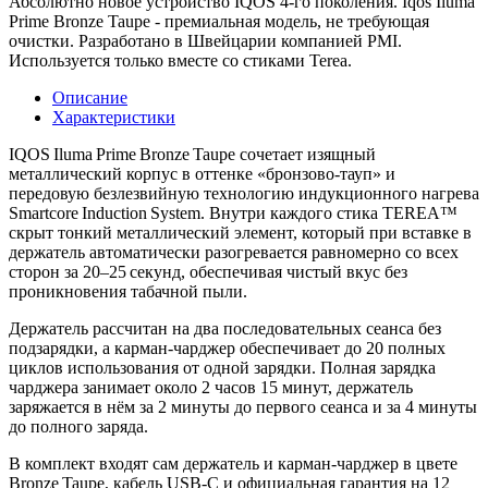
Абсолютно новое устройство IQOS 4-го поколения. Iqos Iluma
Prime Bronze Taupe - премиальная модель, не требующая
очистки. Разработано в Швейцарии компанией PMI.
Используется только вместе со стиками Terea.
Описание
Характеристики
IQOS Iluma Prime Bronze Taupe сочетает изящный
металлический корпус в оттенке «бронзово‑тауп» и
передовую безлезвийную технологию индукционного нагрева
Smartcore Induction System. Внутри каждого стика TEREA™
скрыт тонкий металлический элемент, который при вставке в
держатель автоматически разогревается равномерно со всех
сторон за 20–25 секунд, обеспечивая чистый вкус без
проникновения табачной пыли.
Держатель рассчитан на два последовательных сеанса без
подзарядки, а карман‑чарджер обеспечивает до 20 полных
циклов использования от одной зарядки. Полная зарядка
чарджера занимает около 2 часов 15 минут, держатель
заряжается в нём за 2 минуты до первого сеанса и за 4 минуты
до полного заряда.
В комплект входят сам держатель и карман‑чарджер в цвете
Bronze Taupe, кабель USB‑C и официальная гарантия на 12