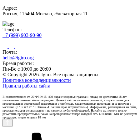
Адрес:
Россия, 115404 Москва, Элеваторная 11
Телефон:
+7 (999) 903-90-90
Почта:
hello@igiro.org
Время работы:
Пн-Вс с 10:00 до 20:00
© Copyright 2026. Igiro. Все права защищены.
Политика конфиденциальности
Правила работы сайта
В соответствии со ст. 20 ФЗ №15 «Об охране здоровья граждан» лицам, не достигшим 18 лет
пользование данным сайтом запрещено. Данный сайт не является рекламой, а служит лишь для
предоставления достоверной информации о свойствах, характеристиках продукции и ее наличии в
магазине. (п.1 и п.2 ст. 10 Закона «О защите прав потребителей»). Информация, размещенная на сайте,
представлена для ознакомления и не является публичной офертой. На сайте вы можете только
разместить предварительный заказ на бронирование товара который есть в наличии. Мы не реализуем
продукцию лицам младше 18 лет.