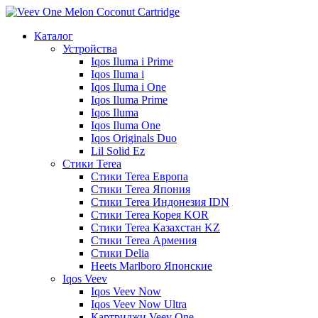
Каталог
Устройства
Iqos Iluma i Prime
Iqos Iluma i
Iqos Iluma i One
Iqos Iluma Prime
Iqos Iluma
Iqos Iluma One
Iqos Originals Duo
Lil Solid Ez
Стики Terea
Cтики Terea Европа
Стики Terea Япония
Стики Terea Индонезия IDN
Стики Terea Корея KOR
Стики Terea Казахстан KZ
Стики Terea Армения
Стики Delia
Heets Marlboro Японские
Iqos Veev
Iqos Veev Now
Iqos Veev Now Ultra
Картриджи Veev One