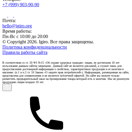
+7 (999) 903-90-90
Почта:
hello@igiro.org
Время работы:
Пн-Вс с 10:00 до 20:00
© Copyright 2026. Igiro. Все права защищены.
Политика конфиденциальности
Правила работы сайта
В соответствии со ст. 20 ФЗ №15 «Об охране здоровья граждан» лицам, не достигшим 18 лет
пользование данным сайтом запрещено. Данный сайт не является рекламой, а служит лишь для
предоставления достоверной информации о свойствах, характеристиках продукции и ее наличии в
магазине. (п.1 и п.2 ст. 10 Закона «О защите прав потребителей»). Информация, размещенная на сайте,
представлена для ознакомления и не является публичной офертой. На сайте вы можете только
разместить предварительный заказ на бронирование товара который есть в наличии. Мы не реализуем
продукцию лицам младше 18 лет.