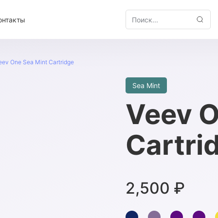
онтакты
Искать:
eev One Sea Mint Cartridge
Sea Mint
Veev O
Cartri
2,500
₽