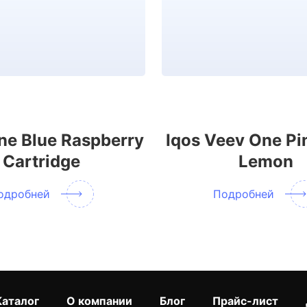
ne Blue Raspberry
Iqos Veev One Pi
Cartridge
Lemon
одробней
Подробней
Каталог
О компании
Блог
Прайс-лист