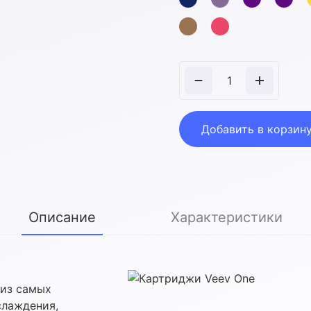
Количество
товара
Veev
One
Добавить в корзин
Sea
Mint
Cartridge
Описание
Характеристики
 из самых
слаждения,