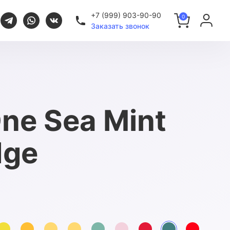
+7 (999) 903-90-90
0
Заказать звонок
В корзине пока пусто.
ne Sea Mint
Но Вы можете это исправить
Перейти в каталог
dge