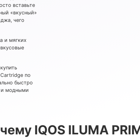
осто вставьте
тный «вкусный»
джа, чего
а и мягких
 вкусовые
 купить
Cartridge по
ально быстро
 и модными
чему IQOS ILUMA PRI